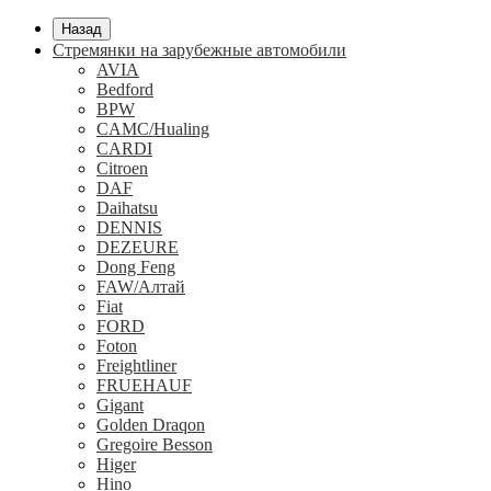
Назад
Стремянки на зарубежные автомобили
AVIA
Bedford
BPW
CAMC/Hualing
CARDI
Citroen
DAF
Daihatsu
DENNIS
DEZEURE
Dong Feng
FAW/Алтай
Fiat
FORD
Foton
Freightliner
FRUEHAUF
Gigant
Golden Draqon
Gregoire Besson
Higer
Hino