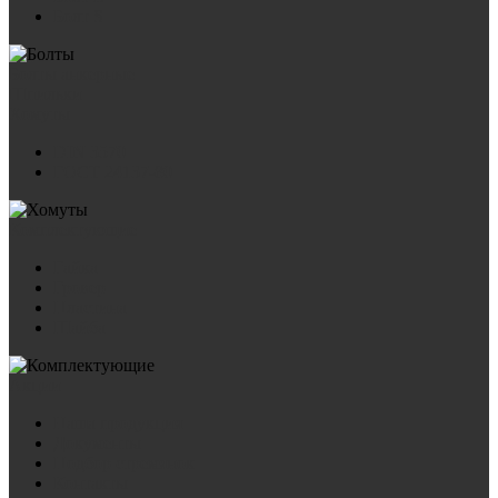
Болт S
Болты анкерные
Шпильки
Хомуты
DIN 3570
ГОСТ 24137-80
Комплектующие
Гайка
Гровер
Пластина
Шайба
Акции
Наша продукция
Документы
Подбор стремянок
Контакты