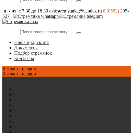
пн - пт: с 7.30 до 16.30
avtostremyanka@yandex.ru
8 (8552)
205-
507
Наша продукция
Документы
Подбор стремянок
Контакты
Каталог
товаров
Каталог
товаров
Стремянки на зарубежные автомобили
AVIA
Bedford
BPW
CAMC/Hualing
CARDI
Citroen
DAF
Daihatsu
DENNIS