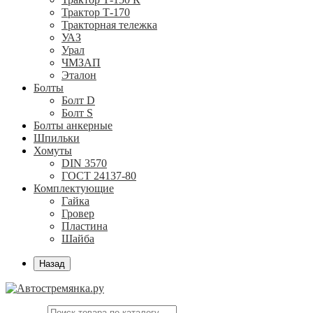
Трактор Т-170
Тракторная тележка
УАЗ
Урал
ЧМЗАП
Эталон
Болты
Болт D
Болт S
Болты анкерные
Шпильки
Хомуты
DIN 3570
ГОСТ 24137-80
Комплектующие
Гайка
Гровер
Пластина
Шайба
Назад