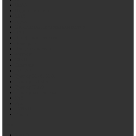
ЛиАЗ
Лодочный прицеп
МАЗ
ОдАЗ
Отечественные стремянки рессор
ПАЗ
Платформа лесовоза
Политранс
Прицеп самосвал
Роспуска
СЗАП
Снегоход
ТОНАР
Трактор К700, К701
Трактор Т-150 К
Трактор Т-170
Тракторная тележка
УАЗ
Урал
ЧМЗАП
Эталон
Болты
Болт D