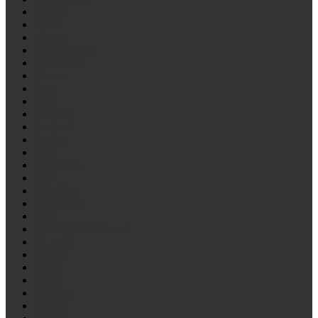
LOHR
MAN
Mazda
MERCEDES
Mitsubishi
Nissan
Opel
OVA
Peterbilt
Peugeot
Piaggio
ROR
RVI/Reno
SAF
SCANIA
SCHMITZ
Seat
SHACMAN/Shaanxi
SILANT
Suzuki
Talbot
TATA
TATRA
TITAN