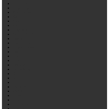
DEZEURE
Dong Feng
FAW/Алтай
Fiat
FORD
Foton
Freightliner
FRUEHAUF
Gigant
Golden Draqon
Gregoire Besson
Higer
Hino
HOWO
Hyundai
International
ISUZU
IVECO
Jeep
KAISER
KASSBOHRER
Kenworth
LDV
LECINENA
LEYLAND