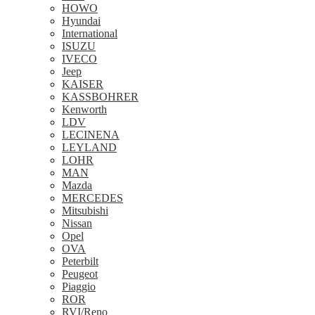
HOWO
Hyundai
International
ISUZU
IVECO
Jeep
KAISER
KASSBOHRER
Kenworth
LDV
LECINENA
LEYLAND
LOHR
MAN
Mazda
MERCEDES
Mitsubishi
Nissan
Opel
OVA
Peterbilt
Peugeot
Piaggio
ROR
RVI/Reno