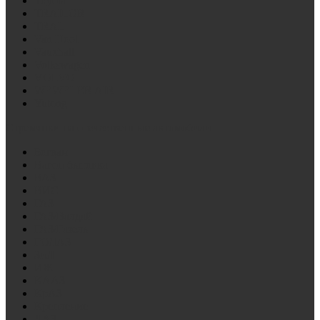
Toyota
TRAILOR
TRAL
Van Hool
Vauxhall
Volkswagen
VOLVO
WEWELER AIR
Yutong
Стремянки на отечественные автомобили
Богдан
Вагон бытовка
ВАЗ
ВИС
ГАЗ
ГАЗ/Валдай
ГАЗ/Газель
ГОЛАЗ
ЗиЛ
ИЖ
КААЗ
КрАЗ
Крепление
ЛАЗ