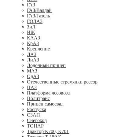
ГАЗ
ГАЗ/Валдай
ГАЗ/Газель
ГОЛАЗ
ЗиЛ
ИЖ
КААЗ
КрАЗ
Крепление
ЛАЗ
ЛиАЗ
Лодочный прицеп
МАЗ
ОдАЗ
Отечественные стремянки рессор
ПАЗ
Платформа лесовоза
Политранс
Прицеп самосвал
Роспуска
СЗАП
Снегоход
ТОНАР
Трактор К700, К701
Трактор Т-150 К