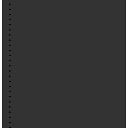
ГАЗ/Газель
ГОЛАЗ
ЗиЛ
ИЖ
КААЗ
КрАЗ
Крепление
ЛАЗ
ЛиАЗ
Лодочный прицеп
МАЗ
ОдАЗ
Отечественные стремянки рессор
ПАЗ
Платформа лесовоза
Политранс
Прицеп самосвал
Роспуска
СЗАП
Снегоход
ТОНАР
Трактор К700, К701
Трактор Т-150 К
Трактор Т-170
Тракторная тележка