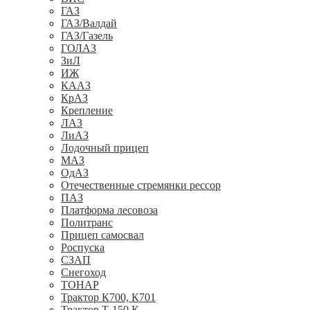
ГАЗ
ГАЗ/Валдай
ГАЗ/Газель
ГОЛАЗ
ЗиЛ
ИЖ
КААЗ
КрАЗ
Крепление
ЛАЗ
ЛиАЗ
Лодочный прицеп
МАЗ
ОдАЗ
Отечественные стремянки рессор
ПАЗ
Платформа лесовоза
Политранс
Прицеп самосвал
Роспуска
СЗАП
Снегоход
ТОНАР
Трактор К700, К701
Трактор Т-150 К