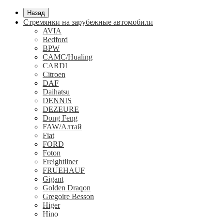
Назад
Стремянки на зарубежные автомобили
AVIA
Bedford
BPW
CAMC/Hualing
CARDI
Citroen
DAF
Daihatsu
DENNIS
DEZEURE
Dong Feng
FAW/Алтай
Fiat
FORD
Foton
Freightliner
FRUEHAUF
Gigant
Golden Draqon
Gregoire Besson
Higer
Hino