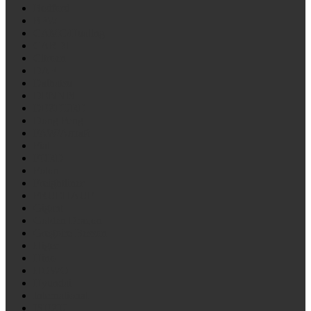
Bedford
BPW
CAMC/Hualing
CARDI
Citroen
DAF
Daihatsu
DENNIS
DEZEURE
Dong Feng
FAW/Алтай
Fiat
FORD
Foton
Freightliner
FRUEHAUF
Gigant
Golden Draqon
Gregoire Besson
Higer
Hino
HOWO
Hyundai
International
ISUZU