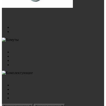
Болты анкерные
Шпильки
Хомуты
DIN 3570
ГОСТ 24137-80
Комплектующие
Гайка
Гровер
Пластина
Шайба
Акции
Наша продукция
Документы
Подбор стремянок
Контакты