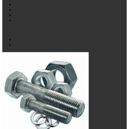
УАЗ
Урал
ЧМЗАП
Эталон
Болты
Болт D
Болт S