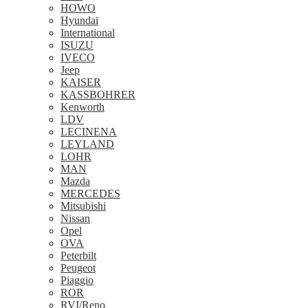
HOWO
Hyundai
International
ISUZU
IVECO
Jeep
KAISER
KASSBOHRER
Kenworth
LDV
LECINENA
LEYLAND
LOHR
MAN
Mazda
MERCEDES
Mitsubishi
Nissan
Opel
OVA
Peterbilt
Peugeot
Piaggio
ROR
RVI/Reno