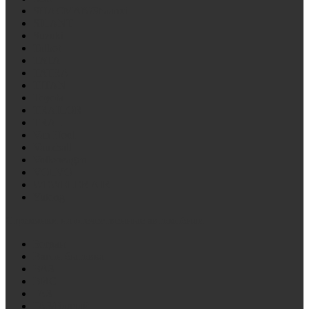
SHACMAN/Shaanxi
SILANT
Suzuki
Talbot
TATA
TATRA
TITAN
Toyota
TRAILOR
TRAL
Van Hool
Vauxhall
Volkswagen
VOLVO
WEWELER AIR
Yutong
Стремянки на отечественные автомобили
Богдан
Вагон бытовка
ВАЗ
ВИС
ГАЗ
ГАЗ/Валдай