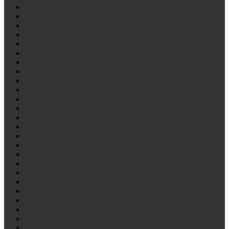
IVECO
Jeep
KAISER
KASSBOHRER
Kenworth
LDV
LECINENA
LEYLAND
LOHR
MAN
Mazda
MERCEDES
Mitsubishi
Nissan
Opel
OVA
Peterbilt
Peugeot
Piaggio
ROR
RVI/Reno
SAF
SCANIA
SCHMITZ
Seat