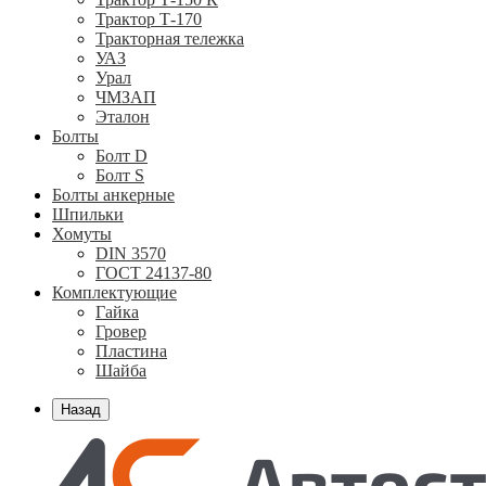
Трактор Т-170
Тракторная тележка
УАЗ
Урал
ЧМЗАП
Эталон
Болты
Болт D
Болт S
Болты анкерные
Шпильки
Хомуты
DIN 3570
ГОСТ 24137-80
Комплектующие
Гайка
Гровер
Пластина
Шайба
Назад