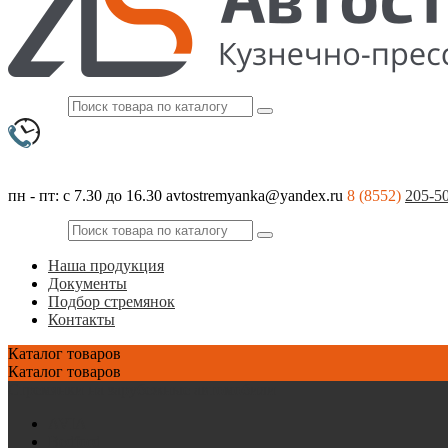
пн - пт: с 7.30 до 16.30
avtostremyanka@yandex.ru
8 (8552)
205-5
Наша продукция
Документы
Подбор стремянок
Контакты
Каталог
товаров
Каталог
товаров
Стремянки на зарубежные автомобили
AVIA
Bedford