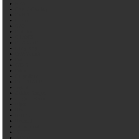
BPW
CAMC/Hualing
CARDI
Citroen
DAF
Daihatsu
DENNIS
DEZEURE
Dong Feng
FAW/Алтай
Fiat
FORD
Foton
Freightliner
FRUEHAUF
Gigant
Golden Draqon
Gregoire Besson
Higer
Hino
HOWO
Hyundai
International
ISUZU
IVECO