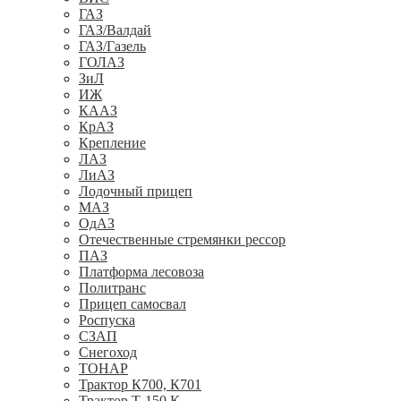
ГАЗ
ГАЗ/Валдай
ГАЗ/Газель
ГОЛАЗ
ЗиЛ
ИЖ
КААЗ
КрАЗ
Крепление
ЛАЗ
ЛиАЗ
Лодочный прицеп
МАЗ
ОдАЗ
Отечественные стремянки рессор
ПАЗ
Платформа лесовоза
Политранс
Прицеп самосвал
Роспуска
СЗАП
Снегоход
ТОНАР
Трактор К700, К701
Трактор Т-150 К