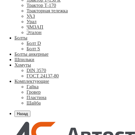
Трактор Т-170
Тракторная тележка
УАЗ
Урал
ЧМЗАП
Эталон
Болты
Болт D
Болт S
Болты анкерные
Шпильки
Хомуты
DIN 3570
ГОСТ 24137-80
Комплектующие
Гайка
Гровер
Пластина
Шайба
Назад