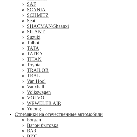
SAF
SCANIA
SCHMITZ
Seat
SHACMAN/Shaanxi
SILANT
Suzuki
Talbot
TATA
TATRA
TITAN
Toyota
TRAILOR
TRAL
Van Hool
Vauxhall
Volkswagen
VOLVO
WEWELER AIR
Yutong
Стремянки на отечественные автомобили
Богдан
Вагон бытовка
ВАЗ
ВИС