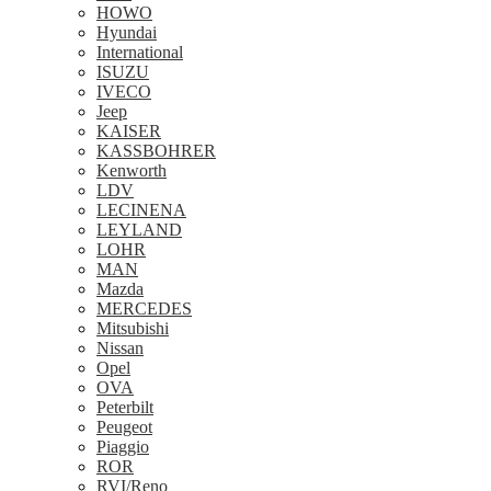
HOWO
Hyundai
International
ISUZU
IVECO
Jeep
KAISER
KASSBOHRER
Kenworth
LDV
LECINENA
LEYLAND
LOHR
MAN
Mazda
MERCEDES
Mitsubishi
Nissan
Opel
OVA
Peterbilt
Peugeot
Piaggio
ROR
RVI/Reno