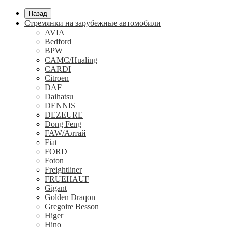
Назад
Стремянки на зарубежные автомобили
AVIA
Bedford
BPW
CAMC/Hualing
CARDI
Citroen
DAF
Daihatsu
DENNIS
DEZEURE
Dong Feng
FAW/Алтай
Fiat
FORD
Foton
Freightliner
FRUEHAUF
Gigant
Golden Draqon
Gregoire Besson
Higer
Hino