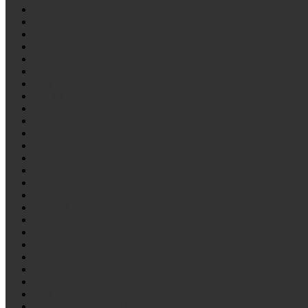
Jeep
KAISER
KASSBOHRER
Kenworth
LDV
LECINENA
LEYLAND
LOHR
MAN
Mazda
MERCEDES
Mitsubishi
Nissan
Opel
OVA
Peterbilt
Peugeot
Piaggio
ROR
RVI/Reno
SAF
SCANIA
SCHMITZ
Seat
SHACMAN/Shaanxi