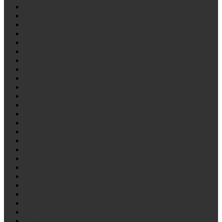
IVECO
Jeep
KAISER
KASSBOHRER
Kenworth
LDV
LECINENA
LEYLAND
LOHR
MAN
Mazda
MERCEDES
Mitsubishi
Nissan
Opel
OVA
Peterbilt
Peugeot
Piaggio
ROR
RVI/Reno
SAF
SCANIA
SCHMITZ
Seat