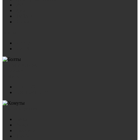
УАЗ
Урал
ЧМЗАП
Эталон
Болты
Болт D
Болт S
Болты анкерные
Шпильки
Хомуты
DIN 3570
ГОСТ 24137-80
Комплектующие
Гайка
Гровер
Пластина
Шайба