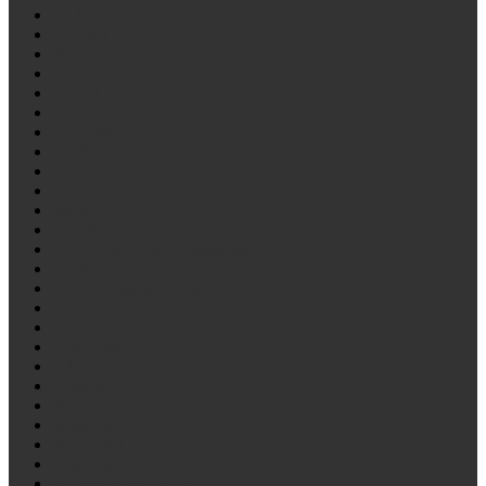
ГАЗ/Газель
ГОЛАЗ
ЗиЛ
ИЖ
КААЗ
КрАЗ
Крепление
ЛАЗ
ЛиАЗ
Лодочный прицеп
МАЗ
ОдАЗ
Отечественные стремянки рессор
ПАЗ
Платформа лесовоза
Политранс
Прицеп самосвал
Роспуска
СЗАП
Снегоход
ТОНАР
Трактор К700, К701
Трактор Т-150 К
Трактор Т-170
Тракторная тележка