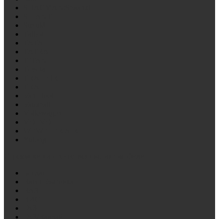
SHACMAN/Shaanxi
SILANT
Suzuki
Talbot
TATA
TATRA
TITAN
Toyota
TRAILOR
TRAL
Van Hool
Vauxhall
Volkswagen
VOLVO
WEWELER AIR
Yutong
Стремянки на отечественные автомобили
Богдан
Вагон бытовка
ВАЗ
ВИС
ГАЗ
ГАЗ/Валдай