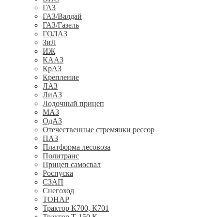
ГАЗ
ГАЗ/Валдай
ГАЗ/Газель
ГОЛАЗ
ЗиЛ
ИЖ
КААЗ
КрАЗ
Крепление
ЛАЗ
ЛиАЗ
Лодочный прицеп
МАЗ
ОдАЗ
Отечественные стремянки рессор
ПАЗ
Платформа лесовоза
Политранс
Прицеп самосвал
Роспуска
СЗАП
Снегоход
ТОНАР
Трактор К700, К701
Трактор Т-150 К