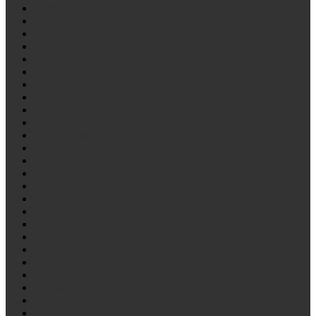
Bedford
BPW
CAMC/Hualing
CARDI
Citroen
DAF
Daihatsu
DENNIS
DEZEURE
Dong Feng
FAW/Алтай
Fiat
FORD
Foton
Freightliner
FRUEHAUF
Gigant
Golden Draqon
Gregoire Besson
Higer
Hino
HOWO
Hyundai
International
ISUZU