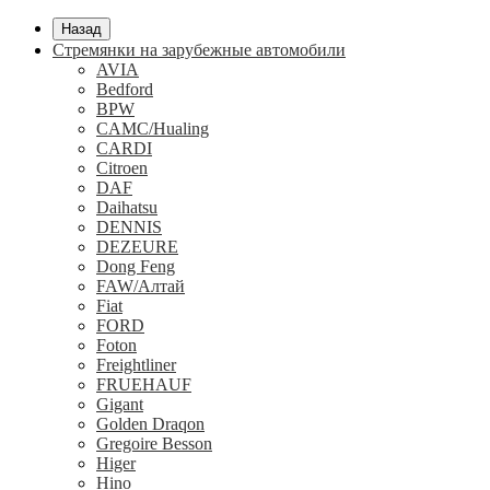
Назад
Стремянки на зарубежные автомобили
AVIA
Bedford
BPW
CAMC/Hualing
CARDI
Citroen
DAF
Daihatsu
DENNIS
DEZEURE
Dong Feng
FAW/Алтай
Fiat
FORD
Foton
Freightliner
FRUEHAUF
Gigant
Golden Draqon
Gregoire Besson
Higer
Hino