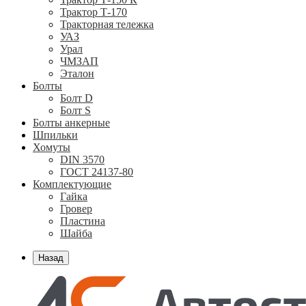
Трактор Т-170
Тракторная тележка
УАЗ
Урал
ЧМЗАП
Эталон
Болты
Болт D
Болт S
Болты анкерные
Шпильки
Хомуты
DIN 3570
ГОСТ 24137-80
Комплектующие
Гайка
Гровер
Пластина
Шайба
Назад