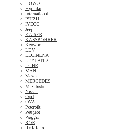
HOWO
Hyundai
International
ISUZU
IVECO
Jeep
KAISER
KASSBOHRER
Kenworth
LDV
LECINENA
LEYLAND
LOHR
MAN
Mazda
MERCEDES
Mitsubishi
Nissan
Opel
OVA
Peterbilt
Peugeot
Piaggio
ROR
RVI/Reno