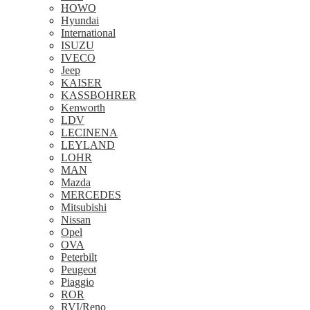
HOWO
Hyundai
International
ISUZU
IVECO
Jeep
KAISER
KASSBOHRER
Kenworth
LDV
LECINENA
LEYLAND
LOHR
MAN
Mazda
MERCEDES
Mitsubishi
Nissan
Opel
OVA
Peterbilt
Peugeot
Piaggio
ROR
RVI/Reno