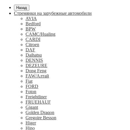
Назад
Стремянки на зарубежные автомобили
AVIA
Bedford
BPW
CAMC/Hualing
CARDI
Citroen
DAF
Daihatsu
DENNIS
DEZEURE
Dong Feng
FAW/Алтай
Fiat
FORD
Foton
Freightliner
FRUEHAUF
Gigant
Golden Draqon
Gregoire Besson
Higer
Hino