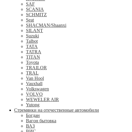
SAF
SCANIA
SCHMITZ
Seat
SHACMAN/Shaanxi
SILANT
Suzuki
Talbot
TATA
TATRA
TITAN
Toyota
TRAILOR
TRAL
Van Hool
Vauxhall
Volkswagen
VOLVO
WEWELER AIR
Yutong
Стремянки на отечественные автомобили
Богдан
Вагон бытовка
ВАЗ
ВИС