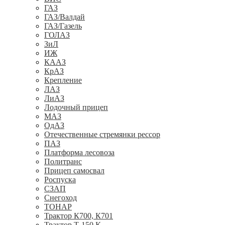
ГАЗ
ГАЗ/Валдай
ГАЗ/Газель
ГОЛАЗ
ЗиЛ
ИЖ
КААЗ
КрАЗ
Крепление
ЛАЗ
ЛиАЗ
Лодочный прицеп
МАЗ
ОдАЗ
Отечественные стремянки рессор
ПАЗ
Платформа лесовоза
Политранс
Прицеп самосвал
Роспуска
СЗАП
Снегоход
ТОНАР
Трактор К700, К701
Трактор Т-150 К