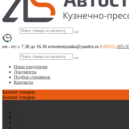
пн - пт: с 7.30 до 16.30
avtostremyanka@yandex.ru
8 (8552)
205-5
Наша продукция
Документы
Подбор стремянок
Контакты
Каталог
товаров
Каталог
товаров
Стремянки на зарубежные автомобили
AVIA
Bedford
BPW
CAMC/Hualing