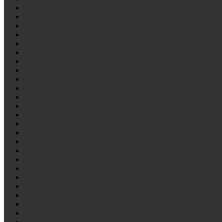
KASSBOHRER
Kenworth
LDV
LECINENA
LEYLAND
LOHR
MAN
Mazda
MERCEDES
Mitsubishi
Nissan
Opel
OVA
Peterbilt
Peugeot
Piaggio
ROR
RVI/Reno
SAF
SCANIA
SCHMITZ
Seat
SHACMAN/Shaanxi
SILANT
Suzuki