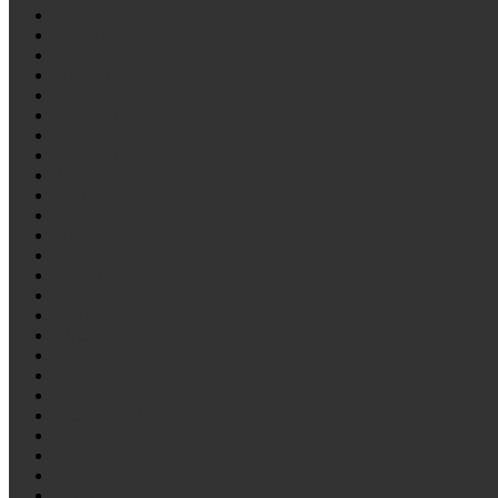
CARDI
Citroen
DAF
Daihatsu
DENNIS
DEZEURE
Dong Feng
FAW/Алтай
Fiat
FORD
Foton
Freightliner
FRUEHAUF
Gigant
Golden Draqon
Gregoire Besson
Higer
Hino
HOWO
Hyundai
International
ISUZU
IVECO
Jeep
KAISER