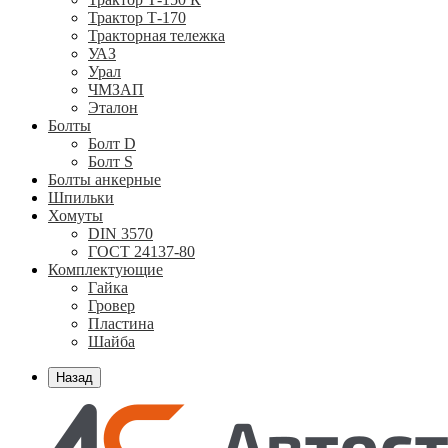
Трактор Т-170
Тракторная тележка
УАЗ
Урал
ЧМЗАП
Эталон
Болты
Болт D
Болт S
Болты анкерные
Шпильки
Хомуты
DIN 3570
ГОСТ 24137-80
Комплектующие
Гайка
Гровер
Пластина
Шайба
Назад