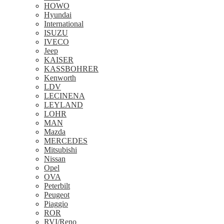
HOWO
Hyundai
International
ISUZU
IVECO
Jeep
KAISER
KASSBOHRER
Kenworth
LDV
LECINENA
LEYLAND
LOHR
MAN
Mazda
MERCEDES
Mitsubishi
Nissan
Opel
OVA
Peterbilt
Peugeot
Piaggio
ROR
RVI/Reno