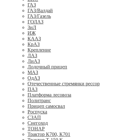
ГАЗ
ГАЗ/Валдай
ГАЗ/Газель
ГОЛАЗ
ЗиЛ
ИЖ
КААЗ
КрАЗ
Крепление
ЛАЗ
ЛиАЗ
Лодочный прицеп
МАЗ
ОдАЗ
Отечественные стремянки рессор
ПАЗ
Платформа лесовоза
Политранс
Прицеп самосвал
Роспуска
СЗАП
Снегоход
ТОНАР
Трактор К700, К701
Трактор Т-150 К