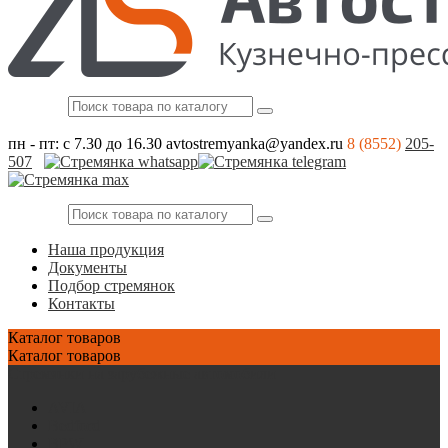
пн - пт: с 7.30 до 16.30
avtostremyanka@yandex.ru
8 (8552)
205-
507
Наша продукция
Документы
Подбор стремянок
Контакты
Каталог
товаров
Каталог
товаров
Стремянки на зарубежные автомобили
AVIA
Bedford
BPW