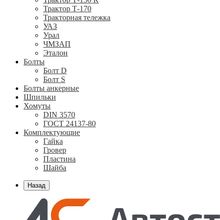
Трактор Т-170
Тракторная тележка
УАЗ
Урал
ЧМЗАП
Эталон
Болты
Болт D
Болт S
Болты анкерные
Шпильки
Хомуты
DIN 3570
ГОСТ 24137-80
Комплектующие
Гайка
Гровер
Пластина
Шайба
Назад