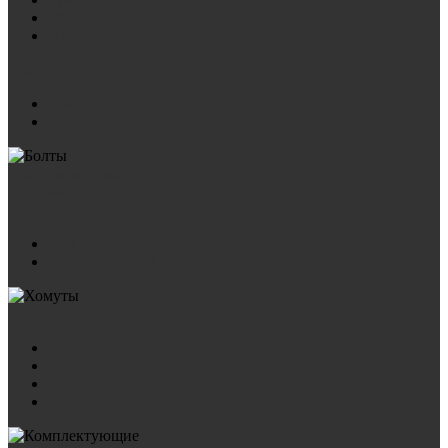
ЧМЗАП
Эталон
Болты
Болт D
Болт S
Болты анкерные
Шпильки
Хомуты
DIN 3570
ГОСТ 24137-80
Комплектующие
Гайка
Гровер
Пластина
Шайба