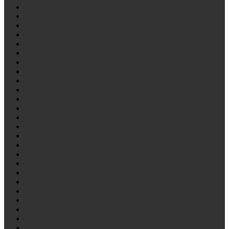
CAMC/Hualing
CARDI
Citroen
DAF
Daihatsu
DENNIS
DEZEURE
Dong Feng
FAW/Алтай
Fiat
FORD
Foton
Freightliner
FRUEHAUF
Gigant
Golden Draqon
Gregoire Besson
Higer
Hino
HOWO
Hyundai
International
ISUZU
IVECO
Jeep