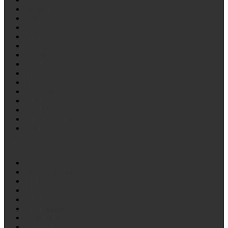
Suzuki
Talbot
TATA
TATRA
TITAN
Toyota
TRAILOR
TRAL
Van Hool
Vauxhall
Volkswagen
VOLVO
WEWELER AIR
Yutong
Стремянки на отечественные автомобили
Богдан
Вагон бытовка
ВАЗ
ВИС
ГАЗ
ГАЗ/Валдай
ГАЗ/Газель
ГОЛАЗ