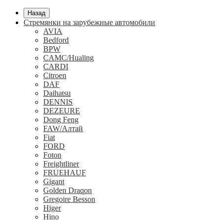
Назад
Стремянки на зарубежные автомобили
AVIA
Bedford
BPW
CAMC/Hualing
CARDI
Citroen
DAF
Daihatsu
DENNIS
DEZEURE
Dong Feng
FAW/Алтай
Fiat
FORD
Foton
Freightliner
FRUEHAUF
Gigant
Golden Draqon
Gregoire Besson
Higer
Hino