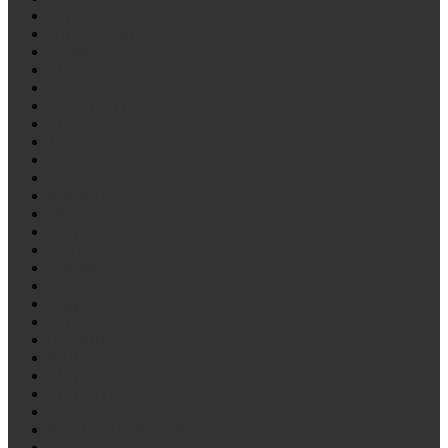
KAISER
KASSBOHRER
Kenworth
LDV
LECINENA
LEYLAND
LOHR
MAN
Mazda
MERCEDES
Mitsubishi
Nissan
Opel
OVA
Peterbilt
Peugeot
Piaggio
ROR
RVI/Reno
SAF
SCANIA
SCHMITZ
Seat
SHACMAN/Shaanxi
SILANT