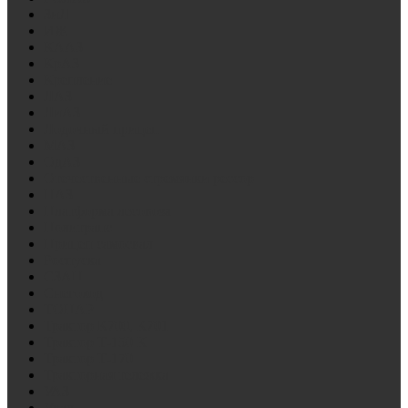
ЗиЛ
ИЖ
КААЗ
КрАЗ
Крепление
ЛАЗ
ЛиАЗ
Лодочный прицеп
МАЗ
ОдАЗ
Отечественные стремянки рессор
ПАЗ
Платформа лесовоза
Политранс
Прицеп самосвал
Роспуска
СЗАП
Снегоход
ТОНАР
Трактор К700, К701
Трактор Т-150 К
Трактор Т-170
Тракторная тележка
УАЗ
Урал