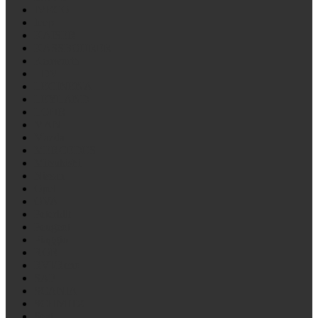
IVECO
Jeep
KAISER
KASSBOHRER
Kenworth
LDV
LECINENA
LEYLAND
LOHR
MAN
Mazda
MERCEDES
Mitsubishi
Nissan
Opel
OVA
Peterbilt
Peugeot
Piaggio
ROR
RVI/Reno
SAF
SCANIA
SCHMITZ
Seat