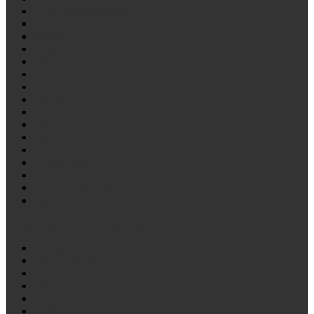
SHACMAN/Shaanxi
SILANT
Suzuki
Talbot
TATA
TATRA
TITAN
Toyota
TRAILOR
TRAL
Van Hool
Vauxhall
Volkswagen
VOLVO
WEWELER AIR
Yutong
Стремянки на отечественные автомобили
Богдан
Вагон бытовка
ВАЗ
ВИС
ГАЗ
ГАЗ/Валдай