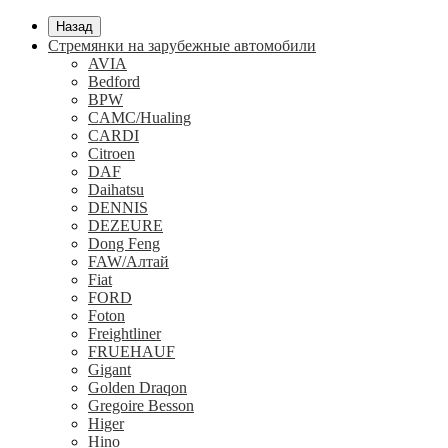
Назад
Стремянки на зарубежные автомобили
AVIA
Bedford
BPW
CAMC/Hualing
CARDI
Citroen
DAF
Daihatsu
DENNIS
DEZEURE
Dong Feng
FAW/Алтай
Fiat
FORD
Foton
Freightliner
FRUEHAUF
Gigant
Golden Draqon
Gregoire Besson
Higer
Hino