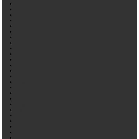
Bedford
BPW
CAMC/Hualing
CARDI
Citroen
DAF
Daihatsu
DENNIS
DEZEURE
Dong Feng
FAW/Алтай
Fiat
FORD
Foton
Freightliner
FRUEHAUF
Gigant
Golden Draqon
Gregoire Besson
Higer
Hino
HOWO
Hyundai
International
ISUZU