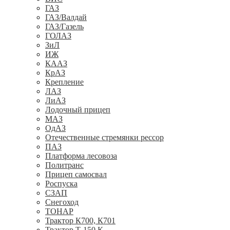
ГАЗ
ГАЗ/Валдай
ГАЗ/Газель
ГОЛАЗ
ЗиЛ
ИЖ
КААЗ
КрАЗ
Крепление
ЛАЗ
ЛиАЗ
Лодочный прицеп
МАЗ
ОдАЗ
Отечественные стремянки рессор
ПАЗ
Платформа лесовоза
Политранс
Прицеп самосвал
Роспуска
СЗАП
Снегоход
ТОНАР
Трактор К700, К701
Трактор Т-150 К