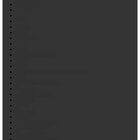
ГАЗ/Газель
ГОЛАЗ
ЗиЛ
ИЖ
КААЗ
КрАЗ
Крепление
ЛАЗ
ЛиАЗ
Лодочный прицеп
МАЗ
ОдАЗ
Отечественные стремянки рессор
ПАЗ
Платформа лесовоза
Политранс
Прицеп самосвал
Роспуска
СЗАП
Снегоход
ТОНАР
Трактор К700, К701
Трактор Т-150 К
Трактор Т-170
Тракторная тележка