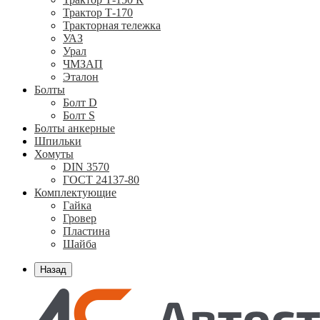
Трактор Т-170
Тракторная тележка
УАЗ
Урал
ЧМЗАП
Эталон
Болты
Болт D
Болт S
Болты анкерные
Шпильки
Хомуты
DIN 3570
ГОСТ 24137-80
Комплектующие
Гайка
Гровер
Пластина
Шайба
Назад