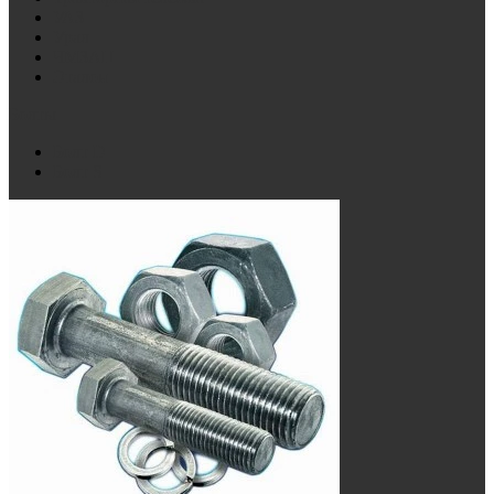
УАЗ
Урал
ЧМЗАП
Эталон
Болты
Болт D
Болт S