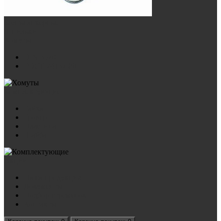
Болты анкерные
Шпильки
Хомуты
DIN 3570
ГОСТ 24137-80
Комплектующие
Гайка
Гровер
Пластина
Шайба
Акции
Наша продукция
Документы
Подбор стремянок
Контакты