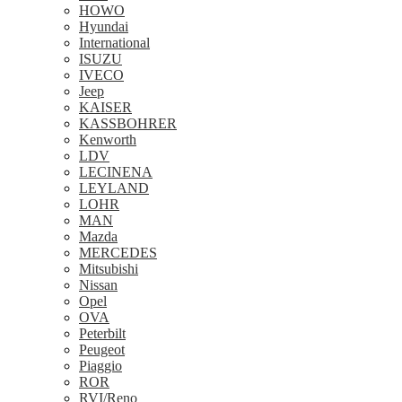
HOWO
Hyundai
International
ISUZU
IVECO
Jeep
KAISER
KASSBOHRER
Kenworth
LDV
LECINENA
LEYLAND
LOHR
MAN
Mazda
MERCEDES
Mitsubishi
Nissan
Opel
OVA
Peterbilt
Peugeot
Piaggio
ROR
RVI/Reno