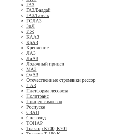
ГАЗ
ГАЗ/Валдай
ГАЗ/Газель
ГОЛАЗ
ЗиЛ
ИЖ
КААЗ
КрАЗ
Крепление
ЛАЗ
ЛиАЗ
Лодочный прицеп
МАЗ
ОдАЗ
Отечественные стремянки рессор
ПАЗ
Платформа лесовоза
Политранс
Прицеп самосвал
Роспуска
СЗАП
Снегоход
ТОНАР
Трактор К700, К701
Трактор Т-150 К