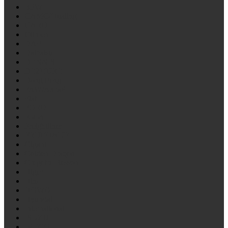
BPW
CAMC/Hualing
CARDI
Citroen
DAF
Daihatsu
DENNIS
DEZEURE
Dong Feng
FAW/Алтай
Fiat
FORD
Foton
Freightliner
FRUEHAUF
Gigant
Golden Draqon
Gregoire Besson
Higer
Hino
HOWO
Hyundai
International
ISUZU
IVECO