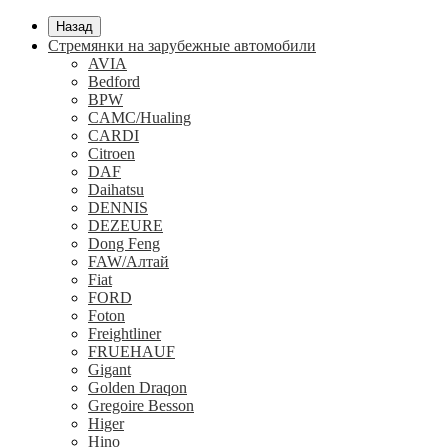
Назад
Стремянки на зарубежные автомобили
AVIA
Bedford
BPW
CAMC/Hualing
CARDI
Citroen
DAF
Daihatsu
DENNIS
DEZEURE
Dong Feng
FAW/Алтай
Fiat
FORD
Foton
Freightliner
FRUEHAUF
Gigant
Golden Draqon
Gregoire Besson
Higer
Hino