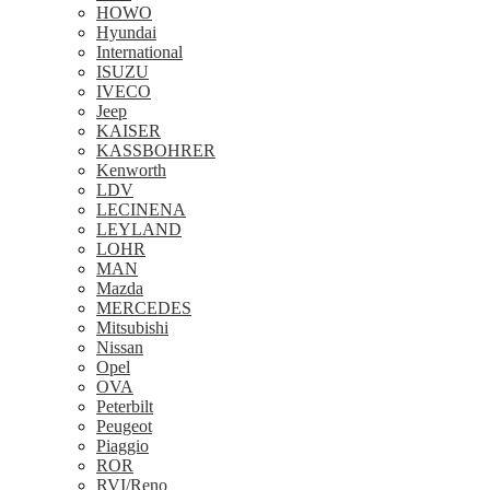
HOWO
Hyundai
International
ISUZU
IVECO
Jeep
KAISER
KASSBOHRER
Kenworth
LDV
LECINENA
LEYLAND
LOHR
MAN
Mazda
MERCEDES
Mitsubishi
Nissan
Opel
OVA
Peterbilt
Peugeot
Piaggio
ROR
RVI/Reno