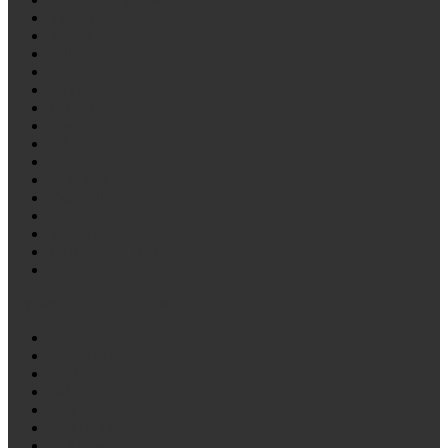
SILANT
Suzuki
Talbot
TATA
TATRA
TITAN
Toyota
TRAILOR
TRAL
Van Hool
Vauxhall
Volkswagen
VOLVO
WEWELER AIR
Yutong
Стремянки на отечественные автомобили
Богдан
Вагон бытовка
ВАЗ
ВИС
ГАЗ
ГАЗ/Валдай
ГАЗ/Газель