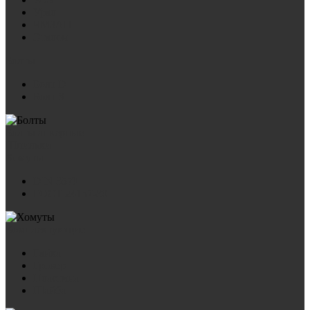
Урал
ЧМЗАП
Эталон
Болты
Болт D
Болт S
Болты анкерные
Шпильки
Хомуты
DIN 3570
ГОСТ 24137-80
Комплектующие
Гайка
Гровер
Пластина
Шайба