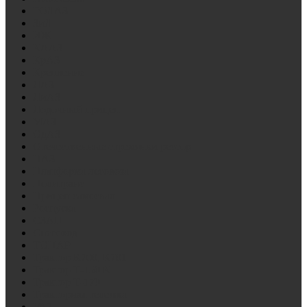
ГОЛАЗ
ЗиЛ
ИЖ
КААЗ
КрАЗ
Крепление
ЛАЗ
ЛиАЗ
Лодочный прицеп
МАЗ
ОдАЗ
Отечественные стремянки рессор
ПАЗ
Платформа лесовоза
Политранс
Прицеп самосвал
Роспуска
СЗАП
Снегоход
ТОНАР
Трактор К700, К701
Трактор Т-150 К
Трактор Т-170
Тракторная тележка
УАЗ