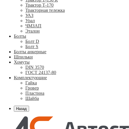
Трактор Т-170
Тракторная тележка
УАЗ
Урал
ЧМЗАП
Эталон
Болты
Болт D
Болт S
Болты анкерные
Шпильки
Хомуты
DIN 3570
ГОСТ 24137-80
Комплектующие
Гайка
Гровер
Пластина
Шайба
Назад