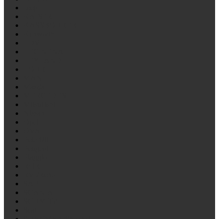
Jeep
KAISER
KASSBOHRER
Kenworth
LDV
LECINENA
LEYLAND
LOHR
MAN
Mazda
MERCEDES
Mitsubishi
Nissan
Opel
OVA
Peterbilt
Peugeot
Piaggio
ROR
RVI/Reno
SAF
SCANIA
SCHMITZ
Seat
SHACMAN/Shaanxi