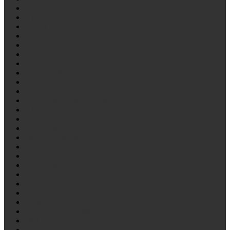
ЗиЛ
ИЖ
КААЗ
КрАЗ
Крепление
ЛАЗ
ЛиАЗ
Лодочный прицеп
МАЗ
ОдАЗ
Отечественные стремянки рессор
ПАЗ
Платформа лесовоза
Политранс
Прицеп самосвал
Роспуска
СЗАП
Снегоход
ТОНАР
Трактор К700, К701
Трактор Т-150 К
Трактор Т-170
Тракторная тележка
УАЗ
Урал