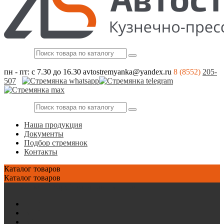
пн - пт: с 7.30 до 16.30
avtostremyanka@yandex.ru
8 (8552)
205-
507
Наша продукция
Документы
Подбор стремянок
Контакты
Каталог
товаров
Каталог
товаров
Стремянки на зарубежные автомобили
AVIA
Bedford
BPW