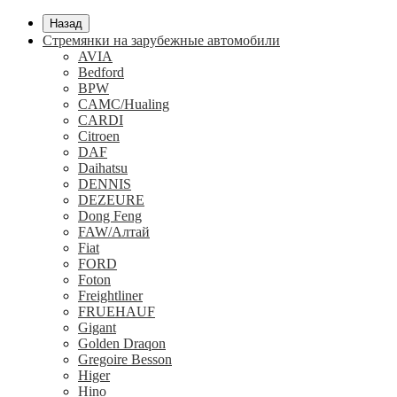
Назад
Стремянки на зарубежные автомобили
AVIA
Bedford
BPW
CAMC/Hualing
CARDI
Citroen
DAF
Daihatsu
DENNIS
DEZEURE
Dong Feng
FAW/Алтай
Fiat
FORD
Foton
Freightliner
FRUEHAUF
Gigant
Golden Draqon
Gregoire Besson
Higer
Hino