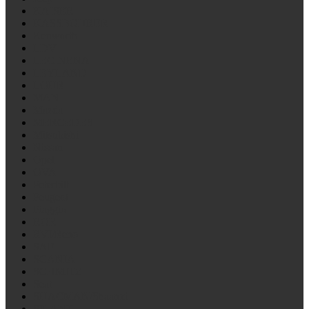
KAISER
KASSBOHRER
Kenworth
LDV
LECINENA
LEYLAND
LOHR
MAN
Mazda
MERCEDES
Mitsubishi
Nissan
Opel
OVA
Peterbilt
Peugeot
Piaggio
ROR
RVI/Reno
SAF
SCANIA
SCHMITZ
Seat
SHACMAN/Shaanxi
SILANT