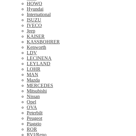
HOWO
Hyundai
International
ISUZU
IVECO
Jeep
KAISER
KASSBOHRER
Kenworth
LDV
LECINENA
LEYLAND
LOHR
MAN
Mazda
MERCEDES
Mitsubishi
Nissan
Opel
OVA
Peterbilt
Peugeot
Piaggio
ROR
RVI/Reno