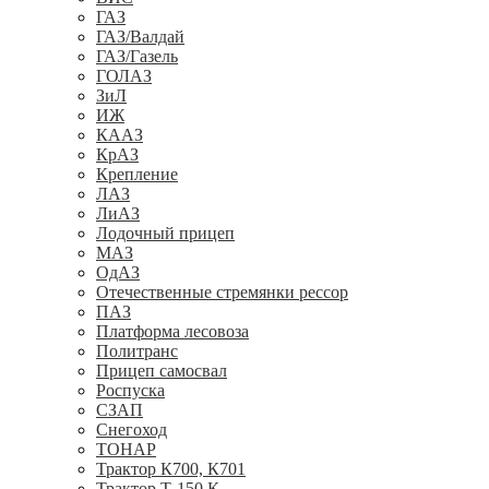
ГАЗ
ГАЗ/Валдай
ГАЗ/Газель
ГОЛАЗ
ЗиЛ
ИЖ
КААЗ
КрАЗ
Крепление
ЛАЗ
ЛиАЗ
Лодочный прицеп
МАЗ
ОдАЗ
Отечественные стремянки рессор
ПАЗ
Платформа лесовоза
Политранс
Прицеп самосвал
Роспуска
СЗАП
Снегоход
ТОНАР
Трактор К700, К701
Трактор Т-150 К