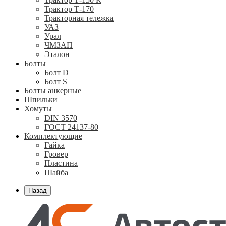
Трактор Т-170
Тракторная тележка
УАЗ
Урал
ЧМЗАП
Эталон
Болты
Болт D
Болт S
Болты анкерные
Шпильки
Хомуты
DIN 3570
ГОСТ 24137-80
Комплектующие
Гайка
Гровер
Пластина
Шайба
Назад