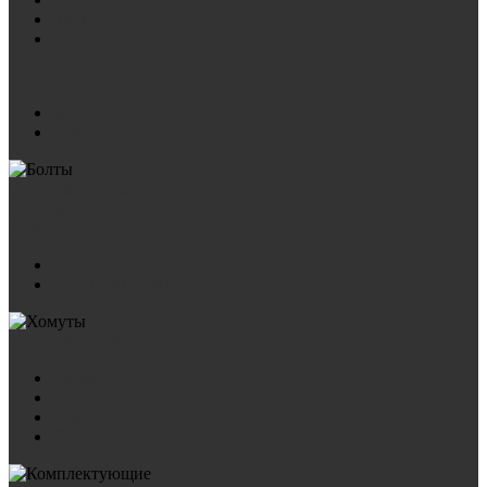
ЧМЗАП
Эталон
Болты
Болт D
Болт S
Болты анкерные
Шпильки
Хомуты
DIN 3570
ГОСТ 24137-80
Комплектующие
Гайка
Гровер
Пластина
Шайба