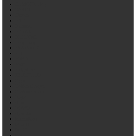
CAMC/Hualing
CARDI
Citroen
DAF
Daihatsu
DENNIS
DEZEURE
Dong Feng
FAW/Алтай
Fiat
FORD
Foton
Freightliner
FRUEHAUF
Gigant
Golden Draqon
Gregoire Besson
Higer
Hino
HOWO
Hyundai
International
ISUZU
IVECO
Jeep