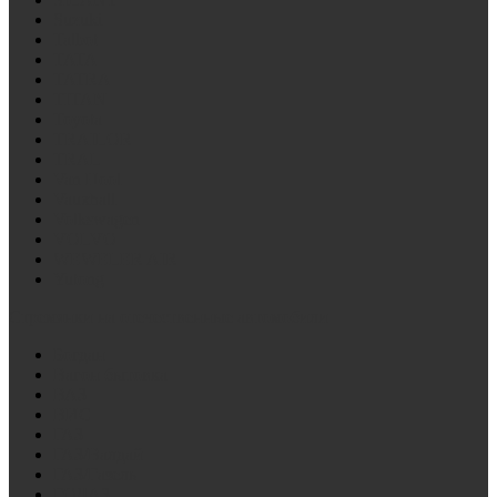
Suzuki
Talbot
TATA
TATRA
TITAN
Toyota
TRAILOR
TRAL
Van Hool
Vauxhall
Volkswagen
VOLVO
WEWELER AIR
Yutong
Стремянки на отечественные автомобили
Богдан
Вагон бытовка
ВАЗ
ВИС
ГАЗ
ГАЗ/Валдай
ГАЗ/Газель
ГОЛАЗ