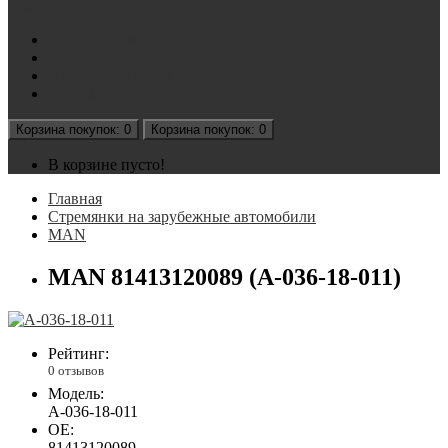
Акции
Наша продукция
Документы
Подбор стремянок
Контакты
Корзина
покупок
: 0
Корзина
покупок
: 0
В корзине пусто!
Главная
Стремянки на зарубежные автомобили
MAN
MAN 81413120089 (А-036-18-011)
Рейтинг:
0 отзывов
Модель:
А-036-18-011
OE:
81413120089