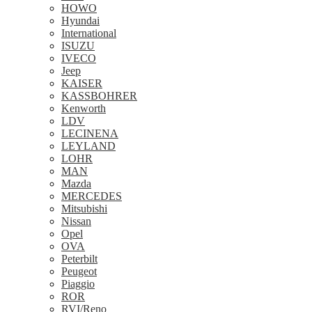
HOWO
Hyundai
International
ISUZU
IVECO
Jeep
KAISER
KASSBOHRER
Kenworth
LDV
LECINENA
LEYLAND
LOHR
MAN
Mazda
MERCEDES
Mitsubishi
Nissan
Opel
OVA
Peterbilt
Peugeot
Piaggio
ROR
RVI/Reno