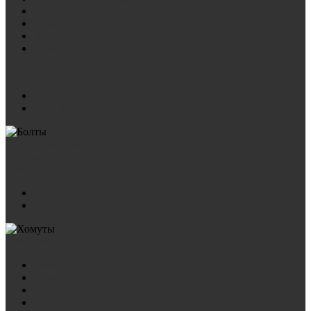
УАЗ
Урал
ЧМЗАП
Эталон
Болты
Болт D
Болт S
Болты анкерные
Шпильки
Хомуты
DIN 3570
ГОСТ 24137-80
Комплектующие
Гайка
Гровер
Пластина
Шайба