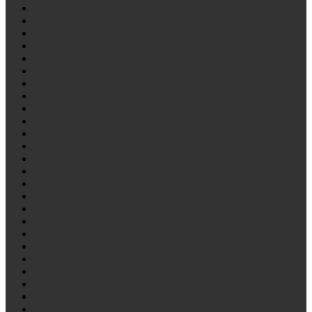
Bedford
BPW
CAMC/Hualing
CARDI
Citroen
DAF
Daihatsu
DENNIS
DEZEURE
Dong Feng
FAW/Алтай
Fiat
FORD
Foton
Freightliner
FRUEHAUF
Gigant
Golden Draqon
Gregoire Besson
Higer
Hino
HOWO
Hyundai
International
ISUZU