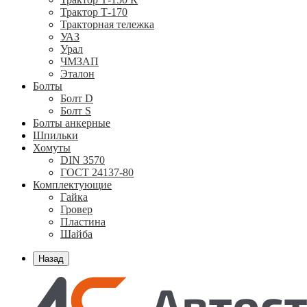
Трактор Т-170
Тракторная тележка
УАЗ
Урал
ЧМЗАП
Эталон
Болты
Болт D
Болт S
Болты анкерные
Шпильки
Хомуты
DIN 3570
ГОСТ 24137-80
Комплектующие
Гайка
Гровер
Пластина
Шайба
Назад