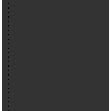
ГАЗ/Газель
ГОЛАЗ
ЗиЛ
ИЖ
КААЗ
КрАЗ
Крепление
ЛАЗ
ЛиАЗ
Лодочный прицеп
МАЗ
ОдАЗ
Отечественные стремянки рессор
ПАЗ
Платформа лесовоза
Политранс
Прицеп самосвал
Роспуска
СЗАП
Снегоход
ТОНАР
Трактор К700, К701
Трактор Т-150 К
Трактор Т-170
Тракторная тележка