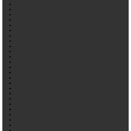
IVECO
Jeep
KAISER
KASSBOHRER
Kenworth
LDV
LECINENA
LEYLAND
LOHR
MAN
Mazda
MERCEDES
Mitsubishi
Nissan
Opel
OVA
Peterbilt
Peugeot
Piaggio
ROR
RVI/Reno
SAF
SCANIA
SCHMITZ
Seat