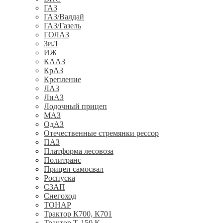
ГАЗ
ГАЗ/Валдай
ГАЗ/Газель
ГОЛАЗ
ЗиЛ
ИЖ
КААЗ
КрАЗ
Крепление
ЛАЗ
ЛиАЗ
Лодочный прицеп
МАЗ
ОдАЗ
Отечественные стремянки рессор
ПАЗ
Платформа лесовоза
Политранс
Прицеп самосвал
Роспуска
СЗАП
Снегоход
ТОНАР
Трактор К700, К701
Трактор Т-150 К