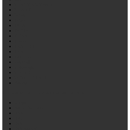
SHACMAN/Shaanxi
SILANT
Suzuki
Talbot
TATA
TATRA
TITAN
Toyota
TRAILOR
TRAL
Van Hool
Vauxhall
Volkswagen
VOLVO
WEWELER AIR
Yutong
Стремянки на отечественные автомобили
Богдан
Вагон бытовка
ВАЗ
ВИС
ГАЗ
ГАЗ/Валдай