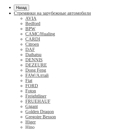
Назад
Стремянки на зарубежные автомобили
AVIA
Bedford
BPW
CAMC/Hualing
CARDI
Citroen
DAF
Daihatsu
DENNIS
DEZEURE
Dong Feng
FAW/Алтай
Fiat
FORD
Foton
Freightliner
FRUEHAUF
Gigant
Golden Draqon
Gregoire Besson
Higer
Hino