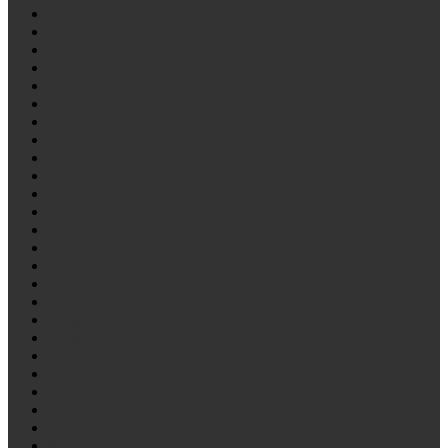
IVECO
Jeep
KAISER
KASSBOHRER
Kenworth
LDV
LECINENA
LEYLAND
LOHR
MAN
Mazda
MERCEDES
Mitsubishi
Nissan
Opel
OVA
Peterbilt
Peugeot
Piaggio
ROR
RVI/Reno
SAF
SCANIA
SCHMITZ
Seat