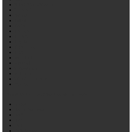
SHACMAN/Shaanxi
SILANT
Suzuki
Talbot
TATA
TATRA
TITAN
Toyota
TRAILOR
TRAL
Van Hool
Vauxhall
Volkswagen
VOLVO
WEWELER AIR
Yutong
Стремянки на отечественные автомобили
Богдан
Вагон бытовка
ВАЗ
ВИС
ГАЗ
ГАЗ/Валдай