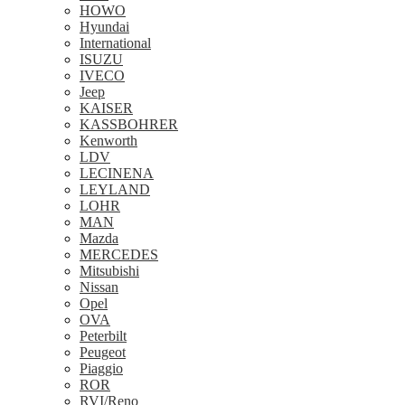
HOWO
Hyundai
International
ISUZU
IVECO
Jeep
KAISER
KASSBOHRER
Kenworth
LDV
LECINENA
LEYLAND
LOHR
MAN
Mazda
MERCEDES
Mitsubishi
Nissan
Opel
OVA
Peterbilt
Peugeot
Piaggio
ROR
RVI/Reno