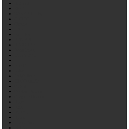
Bedford
BPW
CAMC/Hualing
CARDI
Citroen
DAF
Daihatsu
DENNIS
DEZEURE
Dong Feng
FAW/Алтай
Fiat
FORD
Foton
Freightliner
FRUEHAUF
Gigant
Golden Draqon
Gregoire Besson
Higer
Hino
HOWO
Hyundai
International
ISUZU