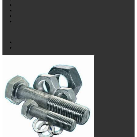
УАЗ
Урал
ЧМЗАП
Эталон
Болты
Болт D
Болт S