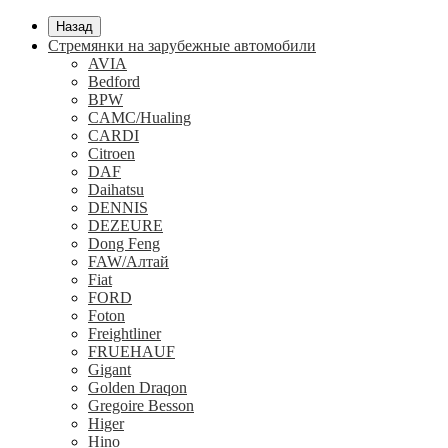
Назад
Стремянки на зарубежные автомобили
AVIA
Bedford
BPW
CAMC/Hualing
CARDI
Citroen
DAF
Daihatsu
DENNIS
DEZEURE
Dong Feng
FAW/Алтай
Fiat
FORD
Foton
Freightliner
FRUEHAUF
Gigant
Golden Draqon
Gregoire Besson
Higer
Hino