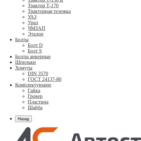
Трактор Т-170
Тракторная тележка
УАЗ
Урал
ЧМЗАП
Эталон
Болты
Болт D
Болт S
Болты анкерные
Шпильки
Хомуты
DIN 3570
ГОСТ 24137-80
Комплектующие
Гайка
Гровер
Пластина
Шайба
Назад