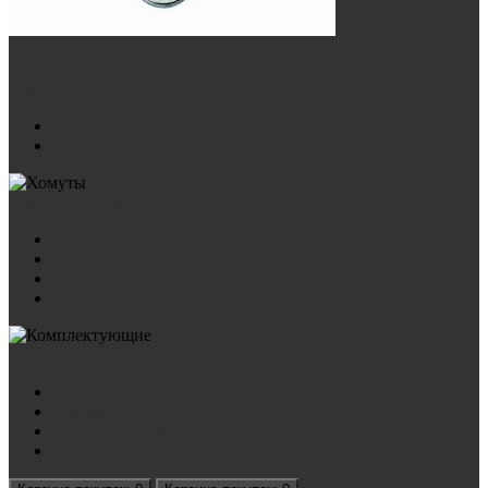
Болты анкерные
Шпильки
Хомуты
DIN 3570
ГОСТ 24137-80
Комплектующие
Гайка
Гровер
Пластина
Шайба
Акции
Наша продукция
Документы
Подбор стремянок
Контакты