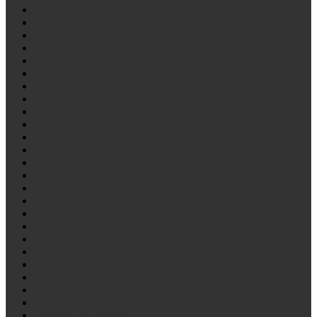
ГАЗ/Газель
ГОЛАЗ
ЗиЛ
ИЖ
КААЗ
КрАЗ
Крепление
ЛАЗ
ЛиАЗ
Лодочный прицеп
МАЗ
ОдАЗ
Отечественные стремянки рессор
ПАЗ
Платформа лесовоза
Политранс
Прицеп самосвал
Роспуска
СЗАП
Снегоход
ТОНАР
Трактор К700, К701
Трактор Т-150 К
Трактор Т-170
Тракторная тележка