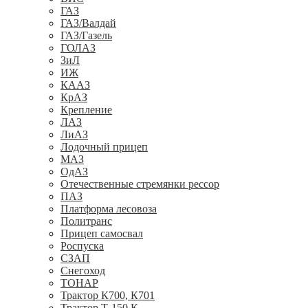
ГАЗ
ГАЗ/Валдай
ГАЗ/Газель
ГОЛАЗ
ЗиЛ
ИЖ
КААЗ
КрАЗ
Крепление
ЛАЗ
ЛиАЗ
Лодочный прицеп
МАЗ
ОдАЗ
Отечественные стремянки рессор
ПАЗ
Платформа лесовоза
Политранс
Прицеп самосвал
Роспуска
СЗАП
Снегоход
ТОНАР
Трактор К700, К701
Трактор Т-150 К