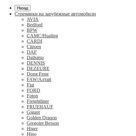
Назад
Стремянки на зарубежные автомобили
AVIA
Bedford
BPW
CAMC/Hualing
CARDI
Citroen
DAF
Daihatsu
DENNIS
DEZEURE
Dong Feng
FAW/Алтай
Fiat
FORD
Foton
Freightliner
FRUEHAUF
Gigant
Golden Draqon
Gregoire Besson
Higer
Hino