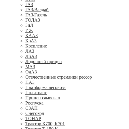
ГАЗ
ГАЗ/Валдай
ГАЗ/Газель
ГОЛАЗ
ЗиЛ
ИЖ
КААЗ
КрАЗ
Крепление
ЛАЗ
ЛиАЗ
Лодочный прицеп
МАЗ
ОдАЗ
Отечественные стремянки рессор
ПАЗ
Платформа лесовоза
Политранс
Прицеп самосвал
Роспуска
СЗАП
Снегоход
ТОНАР
Трактор К700, К701
Трактор Т-150 К