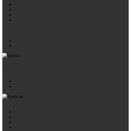
УАЗ
Урал
ЧМЗАП
Эталон
Болты
Болт D
Болт S
Болты анкерные
Шпильки
Хомуты
DIN 3570
ГОСТ 24137-80
Комплектующие
Гайка
Гровер
Пластина
Шайба