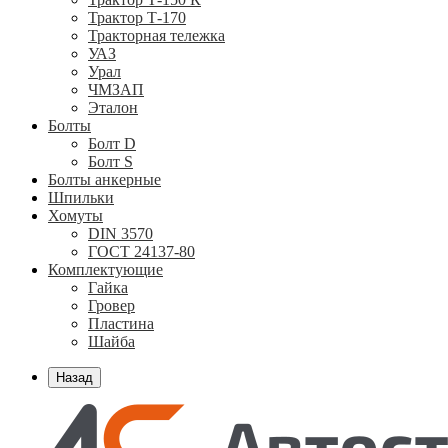
Трактор Т-170
Тракторная тележка
УАЗ
Урал
ЧМЗАП
Эталон
Болты
Болт D
Болт S
Болты анкерные
Шпильки
Хомуты
DIN 3570
ГОСТ 24137-80
Комплектующие
Гайка
Гровер
Пластина
Шайба
Назад