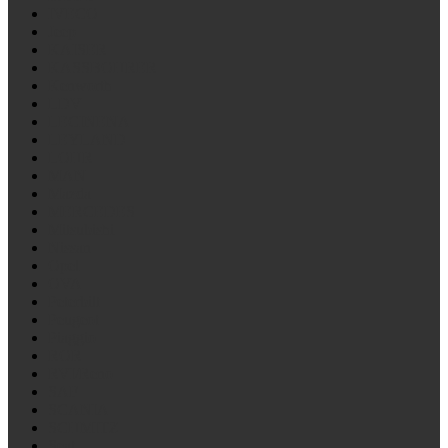
IVECO
Jeep
KAISER
KASSBOHRER
Kenworth
LDV
LECINENA
LEYLAND
LOHR
MAN
Mazda
MERCEDES
Mitsubishi
Nissan
Opel
OVA
Peterbilt
Peugeot
Piaggio
ROR
RVI/Reno
SAF
SCANIA
SCHMITZ
Seat