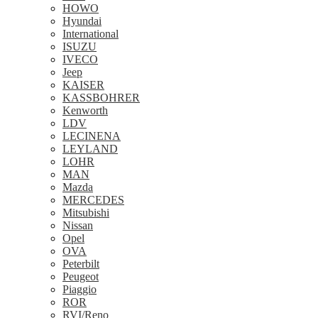
HOWO
Hyundai
International
ISUZU
IVECO
Jeep
KAISER
KASSBOHRER
Kenworth
LDV
LECINENA
LEYLAND
LOHR
MAN
Mazda
MERCEDES
Mitsubishi
Nissan
Opel
OVA
Peterbilt
Peugeot
Piaggio
ROR
RVI/Reno