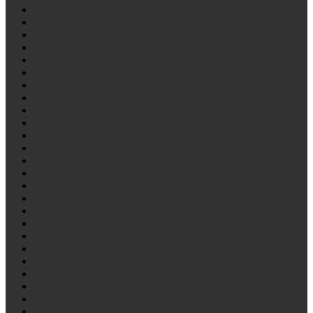
ГАЗ/Газель
ГОЛАЗ
ЗиЛ
ИЖ
КААЗ
КрАЗ
Крепление
ЛАЗ
ЛиАЗ
Лодочный прицеп
МАЗ
ОдАЗ
Отечественные стремянки рессор
ПАЗ
Платформа лесовоза
Политранс
Прицеп самосвал
Роспуска
СЗАП
Снегоход
ТОНАР
Трактор К700, К701
Трактор Т-150 К
Трактор Т-170
Тракторная тележка