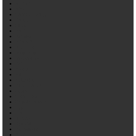
Bedford
BPW
CAMC/Hualing
CARDI
Citroen
DAF
Daihatsu
DENNIS
DEZEURE
Dong Feng
FAW/Алтай
Fiat
FORD
Foton
Freightliner
FRUEHAUF
Gigant
Golden Draqon
Gregoire Besson
Higer
Hino
HOWO
Hyundai
International
ISUZU