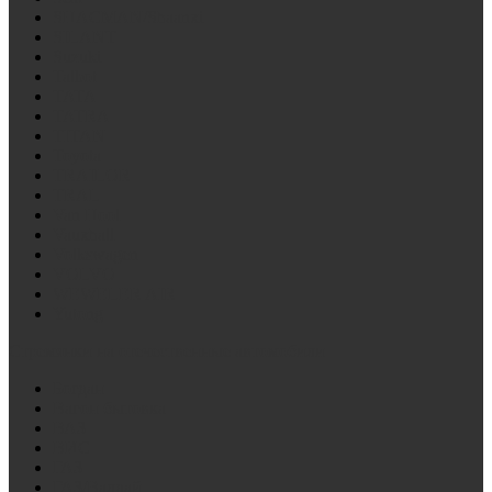
SHACMAN/Shaanxi
SILANT
Suzuki
Talbot
TATA
TATRA
TITAN
Toyota
TRAILOR
TRAL
Van Hool
Vauxhall
Volkswagen
VOLVO
WEWELER AIR
Yutong
Стремянки на отечественные автомобили
Богдан
Вагон бытовка
ВАЗ
ВИС
ГАЗ
ГАЗ/Валдай