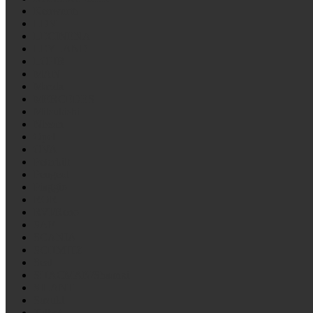
Kenworth
LDV
LECINENA
LEYLAND
LOHR
MAN
Mazda
MERCEDES
Mitsubishi
Nissan
Opel
OVA
Peterbilt
Peugeot
Piaggio
ROR
RVI/Reno
SAF
SCANIA
SCHMITZ
Seat
SHACMAN/Shaanxi
SILANT
Suzuki
Talbot