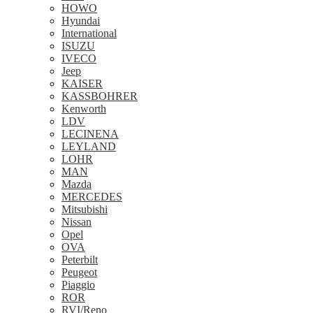
HOWO
Hyundai
International
ISUZU
IVECO
Jeep
KAISER
KASSBOHRER
Kenworth
LDV
LECINENA
LEYLAND
LOHR
MAN
Mazda
MERCEDES
Mitsubishi
Nissan
Opel
OVA
Peterbilt
Peugeot
Piaggio
ROR
RVI/Reno