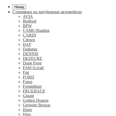
Назад
Стремянки на зарубежные автомобили
AVIA
Bedford
BPW
CAMC/Hualing
CARDI
Citroen
DAF
Daihatsu
DENNIS
DEZEURE
Dong Feng
FAW/Алтай
Fiat
FORD
Foton
Freightliner
FRUEHAUF
Gigant
Golden Draqon
Gregoire Besson
Higer
Hino