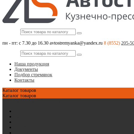
пн - пт: с 7.30 до 16.30
avtostremyanka@yandex.ru
8 (8552)
205-5
Наша продукция
Документы
Подбор стремянок
Контакты
Каталог
товаров
Каталог
товаров
Стремянки на зарубежные автомобили
AVIA
Bedford
BPW
CAMC/Hualing
CARDI