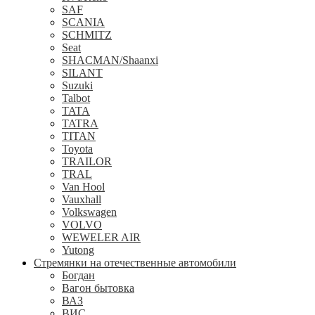
SAF
SCANIA
SCHMITZ
Seat
SHACMAN/Shaanxi
SILANT
Suzuki
Talbot
TATA
TATRA
TITAN
Toyota
TRAILOR
TRAL
Van Hool
Vauxhall
Volkswagen
VOLVO
WEWELER AIR
Yutong
Стремянки на отечественные автомобили
Богдан
Вагон бытовка
ВАЗ
ВИС