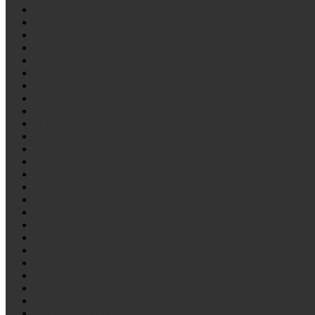
Citroen
DAF
Daihatsu
DENNIS
DEZEURE
Dong Feng
FAW/Алтай
Fiat
FORD
Foton
Freightliner
FRUEHAUF
Gigant
Golden Draqon
Gregoire Besson
Higer
Hino
HOWO
Hyundai
International
ISUZU
IVECO
Jeep
KAISER
KASSBOHRER