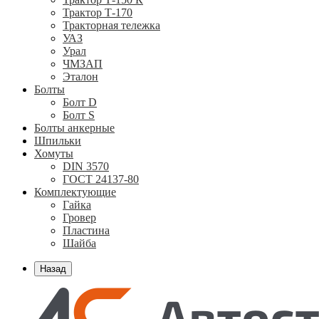
Трактор Т-170
Тракторная тележка
УАЗ
Урал
ЧМЗАП
Эталон
Болты
Болт D
Болт S
Болты анкерные
Шпильки
Хомуты
DIN 3570
ГОСТ 24137-80
Комплектующие
Гайка
Гровер
Пластина
Шайба
Назад