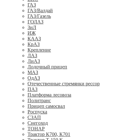
ГАЗ
ГАЗ/Валдай
ГАЗ/Газель
ГОЛАЗ
ЗиЛ
ИЖ
КААЗ
КрАЗ
Крепление
ЛАЗ
ЛиАЗ
Лодочный прицеп
МАЗ
ОдАЗ
Отечественные стремянки рессор
ПАЗ
Платформа лесовоза
Политранс
Прицеп самосвал
Роспуска
СЗАП
Снегоход
ТОНАР
Трактор К700, К701
Трактор Т-150 К