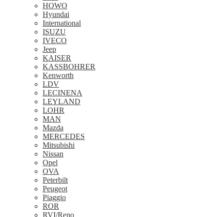
HOWO
Hyundai
International
ISUZU
IVECO
Jeep
KAISER
KASSBOHRER
Kenworth
LDV
LECINENA
LEYLAND
LOHR
MAN
Mazda
MERCEDES
Mitsubishi
Nissan
Opel
OVA
Peterbilt
Peugeot
Piaggio
ROR
RVI/Reno