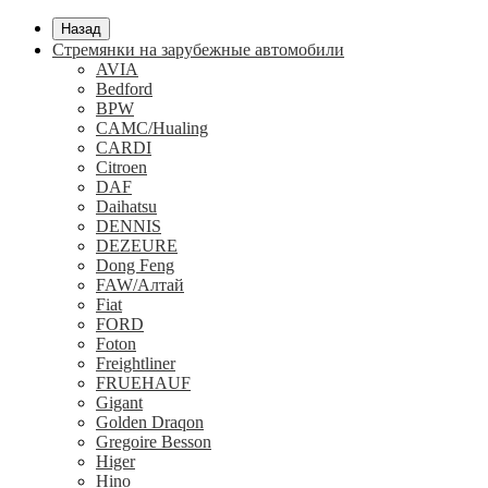
Назад
Стремянки на зарубежные автомобили
AVIA
Bedford
BPW
CAMC/Hualing
CARDI
Citroen
DAF
Daihatsu
DENNIS
DEZEURE
Dong Feng
FAW/Алтай
Fiat
FORD
Foton
Freightliner
FRUEHAUF
Gigant
Golden Draqon
Gregoire Besson
Higer
Hino