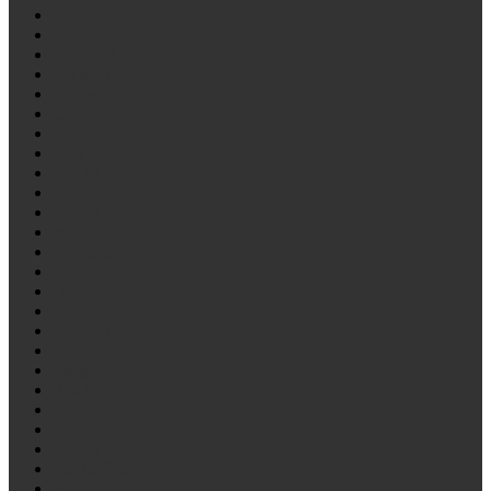
IVECO
Jeep
KAISER
KASSBOHRER
Kenworth
LDV
LECINENA
LEYLAND
LOHR
MAN
Mazda
MERCEDES
Mitsubishi
Nissan
Opel
OVA
Peterbilt
Peugeot
Piaggio
ROR
RVI/Reno
SAF
SCANIA
SCHMITZ
Seat