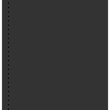
Bedford
BPW
CAMC/Hualing
CARDI
Citroen
DAF
Daihatsu
DENNIS
DEZEURE
Dong Feng
FAW/Алтай
Fiat
FORD
Foton
Freightliner
FRUEHAUF
Gigant
Golden Draqon
Gregoire Besson
Higer
Hino
HOWO
Hyundai
International
ISUZU