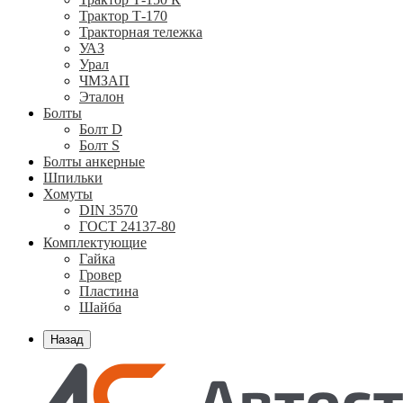
Трактор Т-170
Тракторная тележка
УАЗ
Урал
ЧМЗАП
Эталон
Болты
Болт D
Болт S
Болты анкерные
Шпильки
Хомуты
DIN 3570
ГОСТ 24137-80
Комплектующие
Гайка
Гровер
Пластина
Шайба
Назад