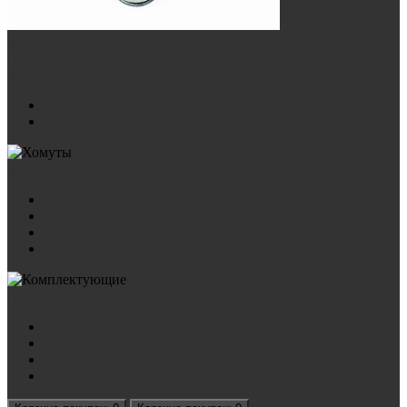
Болты анкерные
Шпильки
Хомуты
DIN 3570
ГОСТ 24137-80
Комплектующие
Гайка
Гровер
Пластина
Шайба
Акции
Наша продукция
Документы
Подбор стремянок
Контакты