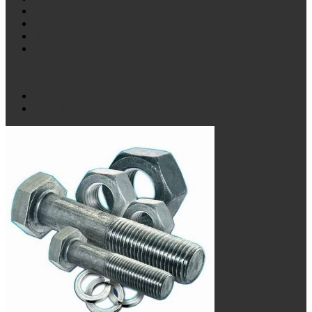
УАЗ
Урал
ЧМЗАП
Эталон
Болты
Болт D
Болт S