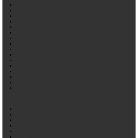
SHACMAN/Shaanxi
SILANT
Suzuki
Talbot
TATA
TATRA
TITAN
Toyota
TRAILOR
TRAL
Van Hool
Vauxhall
Volkswagen
VOLVO
WEWELER AIR
Yutong
Стремянки на отечественные автомобили
Богдан
Вагон бытовка
ВАЗ
ВИС
ГАЗ
ГАЗ/Валдай