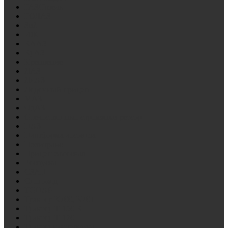
ГАЗ/Газель
ГОЛАЗ
ЗиЛ
ИЖ
КААЗ
КрАЗ
Крепление
ЛАЗ
ЛиАЗ
Лодочный прицеп
МАЗ
ОдАЗ
Отечественные стремянки рессор
ПАЗ
Платформа лесовоза
Политранс
Прицеп самосвал
Роспуска
СЗАП
Снегоход
ТОНАР
Трактор К700, К701
Трактор Т-150 К
Трактор Т-170
Тракторная тележка