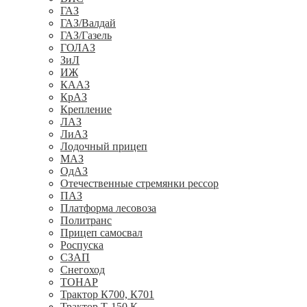
ГАЗ
ГАЗ/Валдай
ГАЗ/Газель
ГОЛАЗ
ЗиЛ
ИЖ
КААЗ
КрАЗ
Крепление
ЛАЗ
ЛиАЗ
Лодочный прицеп
МАЗ
ОдАЗ
Отечественные стремянки рессор
ПАЗ
Платформа лесовоза
Политранс
Прицеп самосвал
Роспуска
СЗАП
Снегоход
ТОНАР
Трактор К700, К701
Трактор Т-150 К